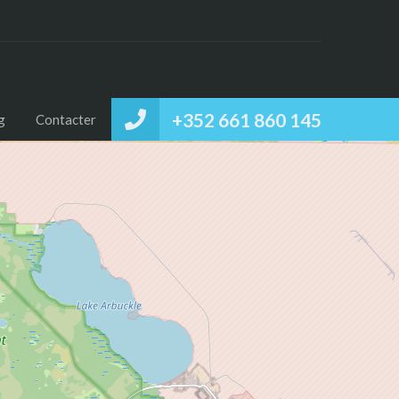
+352 661 860 145
g
Contacter