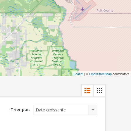
Leaflet
| ©
OpenStreetMap
contributors
Trier par:
Date croissante