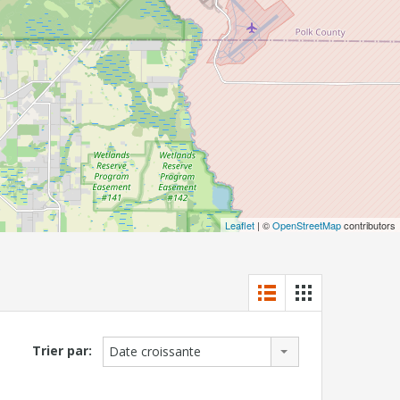
Leaflet
| ©
OpenStreetMap
contributors
Trier par:
Date croissante