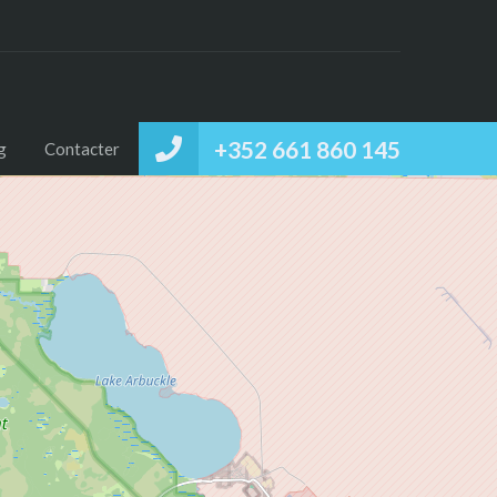
+352 661 860 145
g
Contacter